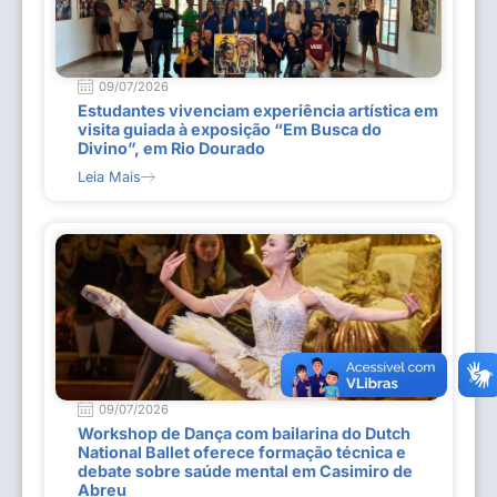
09/07/2026
Estudantes vivenciam experiência artística em
visita guiada à exposição “Em Busca do
Divino”, em Rio Dourado
Leia Mais
09/07/2026
Workshop de Dança com bailarina do Dutch
National Ballet oferece formação técnica e
debate sobre saúde mental em Casimiro de
Abreu