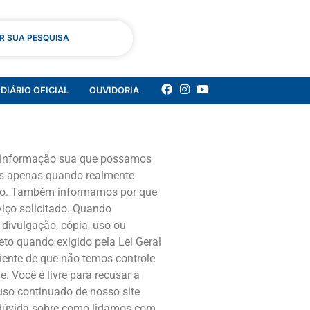
AR SUA PESQUISA
DIÁRIO OFICIAL
OUVIDORIA
er informação sua que possamos
ais apenas quando realmente
ento. Também informamos por que
iço solicitado. Quando
divulgação, cópia, uso ou
to quando exigido pela Lei Geral
ciente de que não temos controle
. Você é livre para recusar a
uso continuado de nosso site
a dúvida sobre como lidamos com