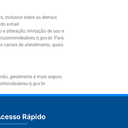
s, inclusive sobre as demais
do e-mail
 e alteração, limitação de uso e
casimirodeabreu.rj.gov.br. Para
us canais de atendimento, quais
 não, geralmente é mais seguro
imirodeabreu.rj.gov.br
cesso Rápido