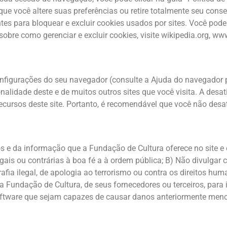
ue você altere suas preferências ou retire totalmente seu cons
s para bloquear e excluir cookies usados ​​por sites. Você pode
obre como gerenciar e excluir cookies, visite wikipedia.org, ww
nfigurações do seu navegador (consulte a Ajuda do navegador p
onalidade deste e de muitos outros sites que você visita. A des
ecursos deste site. Portanto, é recomendável que você não desat
 e da informação que a Fundação de Cultura oferece no site e 
egais ou contrárias à boa fé a à ordem pública; B) Não divulga
rafia ilegal, de apologia ao terrorismo ou contra os direitos h
a Fundação de Cultura, de seus fornecedores ou terceiros, para 
oftware que sejam capazes de causar danos anteriormente men