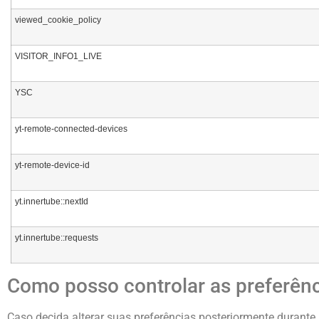
viewed_cookie_policy
VISITOR_INFO1_LIVE
YSC
yt-remote-connected-devices
yt-remote-device-id
yt.innertube::nextId
yt.innertube::requests
Como posso controlar as preferênc
Caso decida alterar suas preferências posteriormente durante 