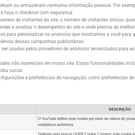
 coletam ou armazenam nenhuma informação pessoal. Por exemp
a e faça o checkout com segurança.
ero de visitantes do site, o número de visitantes únicos, quai
tender e analisar o desempenho do site e onde precisa de melhor
os ​​para personalizar os anúncios que mostramos a você para q
iência dessas campanhas publicitárias.
 usadas pelos provedores de anúncios terceirizados para exib
dades não essenciais em nosso site. Essas funcionalidades inc
dia social.
figurações e preferências de navegação, como preferências de
DESCRIÇÃO
O YouTube define esse cookie por meio de vídeos do youtu
estatísticos anônimos.
Definido pelo plug-in GDPR Cookie Consent, este cookie é