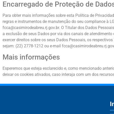
Encarregado de Proteção de Dado
Para obter mais informações sobre esta Política de Privacida
regras e instrumentos de manutenção do seu compliance à LG
fcca@casimirodeabreu.rj.gov.br. O Titular dos Dados Pessoais 
a exclusão de seus Dados por via dos canais de atendimento d
exercer direitos sobre os seus Dados Pessoais, os respectivo
sejam: (22) 2778-1212 ou e-mail fcca@casimirodeabreu.rj.gov.
Mais informações
Esperemos que esteja esclarecido e, como mencionado anterio
deixar os cookies ativados, caso interaja com um dos recurs
I