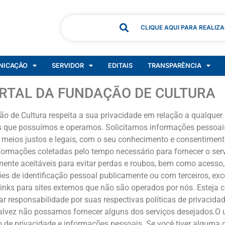
CLIQUE AQUI PARA REALIZ
NICAÇÃO
SERVIDOR
EDITAIS
TRANSPARÊNCIA
ORTAL DA FUNDAÇÃO DE CULTURA
ação de Cultura respeita a sua privacidade em relação a qualqu
sites que possuímos e operamos. Solicitamos informações pesso
or meios justos e legais, com o seu conhecimento e consentim
ormações coletadas pelo tempo necessário para fornecer o serv
te aceitáveis para evitar perdas e roubos, bem como acesso, 
 de identificação pessoal publicamente ou com terceiros, exce
inks para sites externos que não são operados por nós. Esteja 
r responsabilidade por suas respectivas políticas de privacidade
alvez não possamos fornecer alguns dos serviços desejados.O 
o de privacidade e informações pessoais. Se você tiver algum