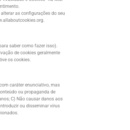
entimento.
 alterar as configurações do seu
w.allaboutcookies.org.
ara saber como fazer isso).
ativação de cookies geralmente
ive os cookies.
com caráter enunciativo, mas
r conteúdo ou propaganda de
umanos; C) Não causar danos aos
introduzir ou disseminar vírus
cionados.