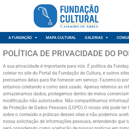
A FUNDAÇÃO
MAPA CULTURAL
GALERIAS
COMU
POLÍTICA DE PRIVACIDADE DO P
A sua privacidade é importante para nós. É política da Fund
coletar no site do Portal da Fundação de Cultura, e outros 
precisamos delas para lhe fornecer um serviço. Fazemo-lo p
estamos coletando e como será usado. Apenas retemos as inf
armazenamos dados, protegemos dentro de meios comercialmen
modificação não autorizados. Não compartilhamos informações
de Proteção de Dados Pessoais (LGPD).O nosso site pode ter l
sobre o conteúdo e práticas desses sites e não podemos aceita
nossa solicitação de informações pessoais, entendendo que t
será considerado como aceitação de nossas práticas em torn