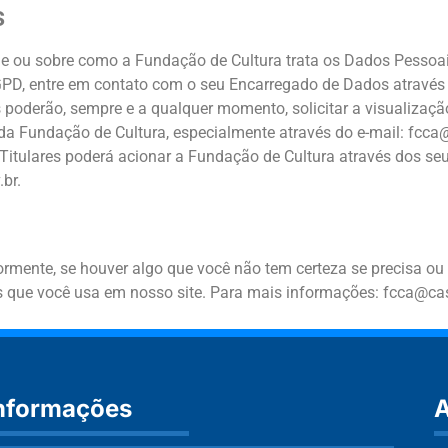
s
de ou sobre como a Fundação de Cultura trata os Dados Pessoai
PD, entre em contato com o seu Encarregado de Dados através 
poderão, sempre e a qualquer momento, solicitar a visualização
a Fundação de Cultura, especialmente através do e-mail: fcca@
s Titulares poderá acionar a Fundação de Cultura através dos se
br.
rmente, se houver algo que você não tem certeza se precisa ou
os que você usa em nosso site. Para mais informações: fcca@cas
nformações
A