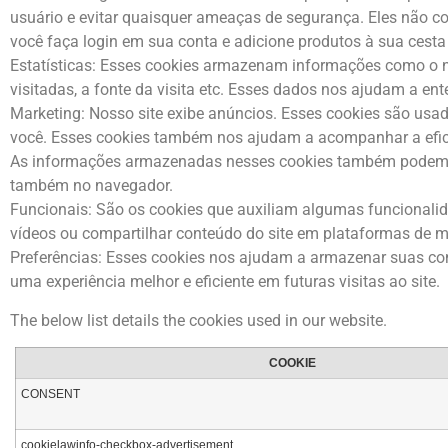
usuário e evitar quaisquer ameaças de segurança. Eles não
você faça login em sua conta e adicione produtos à sua cest
Estatísticas: Esses cookies armazenam informações como o núm
visitadas, a fonte da visita etc. Esses dados nos ajudam a en
Marketing: Nosso site exibe anúncios. Esses cookies são usad
você. Esses cookies também nos ajudam a acompanhar a efic
As informações armazenadas nesses cookies também podem ser
também no navegador.
Funcionais: São os cookies que auxiliam algumas funcionali
vídeos ou compartilhar conteúdo do site em plataformas de mí
Preferências: Esses cookies nos ajudam a armazenar suas con
uma experiência melhor e eficiente em futuras visitas ao site.
The below list details the cookies used in our website.
COOKIE
CONSENT
cookielawinfo-checkbox-advertisement