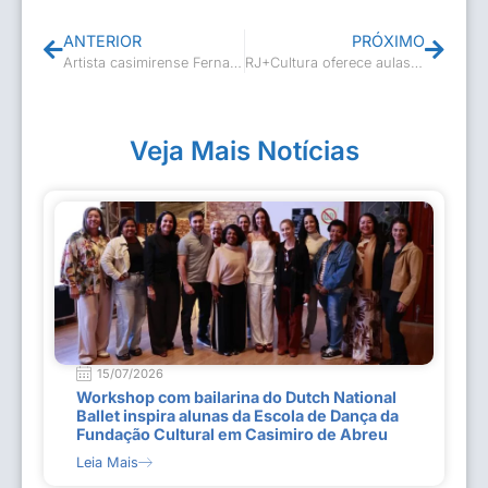
ANTERIOR
PRÓXIMO
Artista casimirense Fernando Otz conquista prêmio no cenário do forró do Rio de Janeiro
RJ+Cultura oferece aulas gratuitas de dança, teatro e música em Casimiro de AbreuProjeto desenvolvido em parceria com o Governo do Estado amplia o acesso à formação artística e fortalece a cultura no Município
Veja Mais Notícias
15/07/2026
Workshop com bailarina do Dutch National
Ballet inspira alunas da Escola de Dança da
Fundação Cultural em Casimiro de Abreu
Leia Mais