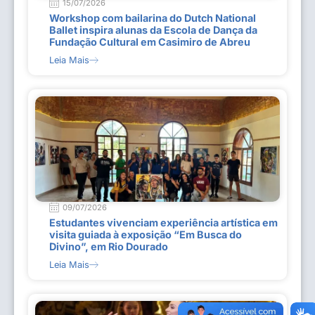
15/07/2026
Workshop com bailarina do Dutch National
Ballet inspira alunas da Escola de Dança da
Fundação Cultural em Casimiro de Abreu
Leia Mais
09/07/2026
Estudantes vivenciam experiência artística em
visita guiada à exposição “Em Busca do
Divino”, em Rio Dourado
Leia Mais