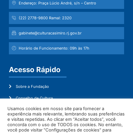
Endereço: Praça Lúcio André, s/n – Centro
(22) 2778-9800 Ramal: 2320
gabinete@culturacasimiro.rj.gov.br
Horário de Funcionamento: 09h às 17h
Acesso Rápido
Sobre a Fundação
Conselho de Cultura
Usamos cookies em nosso site para fornecer a
Mapeamento Cultural
experiência mais relevante, lembrando suas preferências
e visitas repetidas. Ao clicar em “Aceitar todos”, você
Transparência
concorda com o uso de TODOS os cookies. No entanto,
você pode visitar "Configurações de cookies" para
Ouvidoria