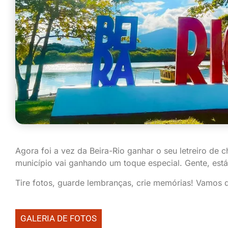
Agora foi a vez da Beira-Rio ganhar o seu letreiro de
município vai ganhando um toque especial. Gente, está
Tire fotos, guarde lembranças, crie memórias! Vamos d
GALERIA DE FOTOS