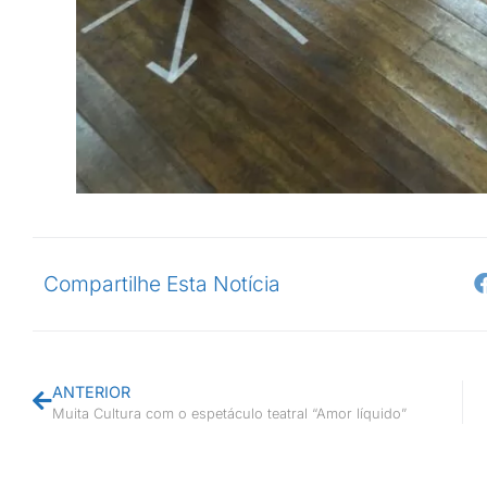
Compartilhe Esta Notícia
ANTERIOR
Muita Cultura com o espetáculo teatral “Amor líquido”