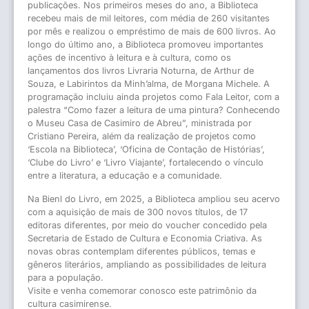
publicações. Nos primeiros meses do ano, a Biblioteca
recebeu mais de mil leitores, com média de 260 visitantes
por mês e realizou o empréstimo de mais de 600 livros. Ao
longo do último ano, a Biblioteca promoveu importantes
ações de incentivo à leitura e à cultura, como os
lançamentos dos livros Livraria Noturna, de Arthur de
Souza, e Labirintos da Minh’alma, de Morgana Michele. A
programação incluiu ainda projetos como Fala Leitor, com a
palestra “Como fazer a leitura de uma pintura? Conhecendo
o Museu Casa de Casimiro de Abreu”, ministrada por
Cristiano Pereira, além da realização de projetos como
‘Escola na Biblioteca’, ‘Oficina de Contação de Histórias’,
‘Clube do Livro’ e ‘Livro Viajante’, fortalecendo o vínculo
entre a literatura, a educação e a comunidade.
Na Bienl do Livro, em 2025, a Biblioteca ampliou seu acervo
com a aquisição de mais de 300 novos títulos, de 17
editoras diferentes, por meio do voucher concedido pela
Secretaria de Estado de Cultura e Economia Criativa. As
novas obras contemplam diferentes públicos, temas e
gêneros literários, ampliando as possibilidades de leitura
para a população.
Visite e venha comemorar conosco este patrimônio da
cultura casimirense.