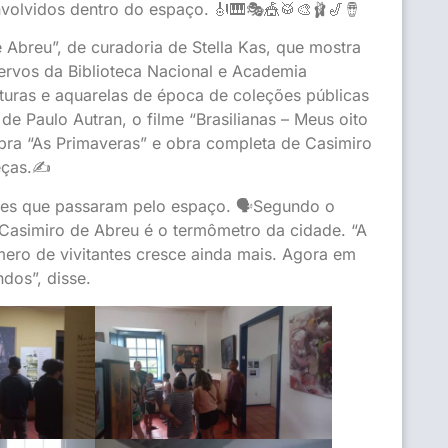
nvolvidos dentro do espaço. 🎻🎹🎭🎪🥁🎨🩰🎷🪘
Abreu”, de curadoria de Stella Kas, que mostra
ervos da Biblioteca Nacional e Academia
nturas e aquarelas de época de coleções públicas
 de Paulo Autran, o filme “Brasilianas – Meus oito
bra “As Primaveras” e obra completa de Casimiro
eças.✍️
antes que passaram pelo espaço. 🗣Segundo o
 Casimiro de Abreu é o termômetro da cidade. “A
ero de vivitantes cresce ainda mais. Agora em
dos”, disse.