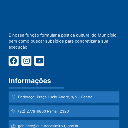
É nossa função formular a política cultural do Município,
bem como buscar subsídios para concretizar a sua
execução.
Informações
Endereço: Praça Lúcio André, s/n – Centro
(22) 2778-9800 Ramal: 2320
gabinete@culturacasimiro.rj.gov.br