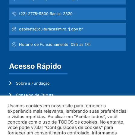
(22) 2778-9800 Ramal: 2320
gabinete@culturacasimiro.rj.gov.br
Horário de Funcionamento: 09h às 17h
Acesso Rápido
Sobre a Fundação
Conselho de Cultura
Usamos cookies em nosso site para fornecer a
Mapeamento Cultural
experiência mais relevante, lembrando suas preferências
e visitas repetidas. Ao clicar em “Aceitar todos”, você
Transparência
concorda com o uso de TODOS os cookies. No entanto,
você pode visitar "Configurações de cookies" para
Ouvidoria
fornecer um consentimento controlado. Informamos