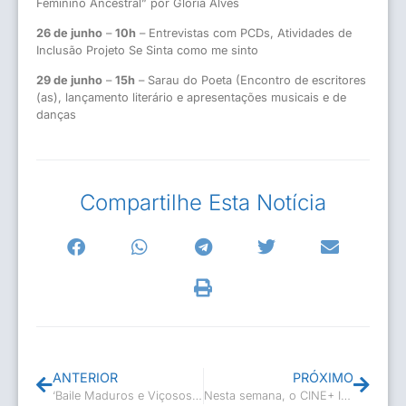
Feminino Ancestral” por Gloria Alves
26 de junho
–
10h
– Entrevistas com PCDs, Atividades de
Inclusão Projeto Se Sinta como me sinto
29 de junho
–
15h
– Sarau do Poeta (Encontro de escritores
(as), lançamento literário e apresentações musicais e de
danças
Compartilhe Esta Notícia
ANTERIOR
PRÓXIMO
‘Baile Maduros e Viçosos’ em comemoração ao Dia dos Namorados
Nesta semana, o CINE+ Itinerante em Casimiro de Abreu passará pela Escola Municipal Pastor Luiz Laurentino