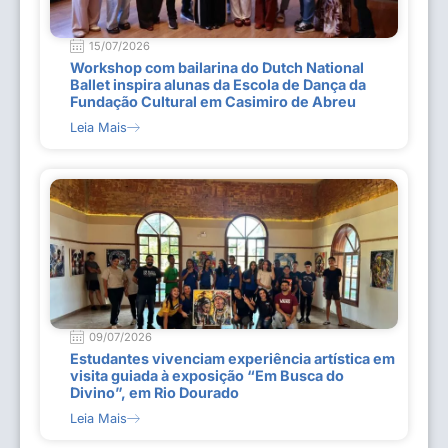
15/07/2026
Workshop com bailarina do Dutch National
Ballet inspira alunas da Escola de Dança da
Fundação Cultural em Casimiro de Abreu
Leia Mais
09/07/2026
Estudantes vivenciam experiência artística em
visita guiada à exposição “Em Busca do
Divino”, em Rio Dourado
Leia Mais