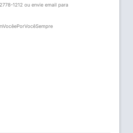
 2778-1212 ou envie email para
mVocêePorVocêSempre