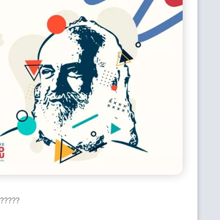
??????