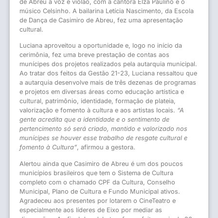
de Abreu a voz e violão, com a cantora Elza Paulino e o
músico Celsinho. A bailarina Letícia Nascimento, da Escola
de Dança de Casimiro de Abreu, fez uma apresentação
cultural.
Luciana aproveitou a oportunidade e, logo no início da
cerimônia, fez uma breve prestação de contas aos
munícipes dos projetos realizados pela autarquia municipal.
Ao tratar dos feitos da Gestão 21-23, Luciana ressaltou que
a autarquia desenvolve mais de três dezenas de programas
e projetos em diversas áreas como educação artística e
cultural, patrimônio, identidade, formação de plateia,
valorização e fomento à cultura e aos artistas locais.
“A
gente acredita que a identidade e o sentimento de
pertencimento só será criado, mantido e valorizado nos
munícipes se houver esse trabalho de resgate cultural e
fomento à Cultura”
, afirmou a gestora.
Alertou ainda que Casimiro de Abreu é um dos poucos
municípios brasileiros que tem o Sistema de Cultura
completo com o chamado CPF da Cultura, Conselho
Municipal, Plano de Cultura e Fundo Municipal ativos.
Agradeceu aos presentes por lotarem o CineTeatro e
especialmente aos líderes de Eixo por mediar as