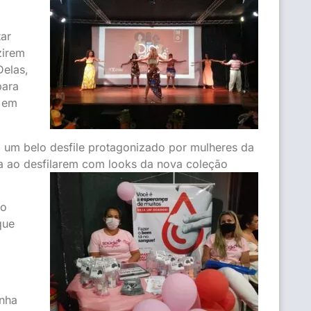
tar
zirem
Delas,
para
z em
m um belo desfile protagonizado por mulheres da
ia ao desfilarem com looks da nova coleção
to
que
inha