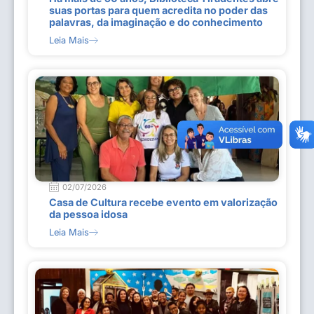
suas portas para quem acredita no poder das
palavras, da imaginação e do conhecimento
Leia Mais
02/07/2026
Casa de Cultura recebe evento em valorização
da pessoa idosa
Leia Mais