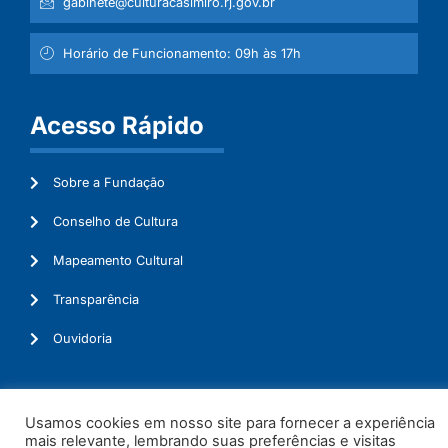
gabinete@culturacasimiro.rj.gov.br
Horário de Funcionamento: 09h às 17h
Acesso Rápido
Sobre a Fundação
Conselho de Cultura
Mapeamento Cultural
Transparência
Ouvidoria
Usamos cookies em nosso site para fornecer a experiência
© 2026. Todos os Direitos Reservados.
mais relevante, lembrando suas preferências e visitas