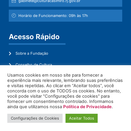
gabinete@culturacasimiro.rj.gov.br
Horário de Funcionamento: 09h às 17h
Acesso Rápido
Sobre a Fundação
Conselho de Cultura
Usamos cookies em nosso site para fornecer a
Mapeamento Cultural
experiência mais relevante, lembrando suas preferências
e visitas repetidas. Ao clicar em “Aceitar todos”, você
Transparência
concorda com o uso de TODOS os cookies. No entanto,
você pode visitar "Configurações de cookies" para
Ouvidoria
fornecer um consentimento controlado. Informamos
ainda que utilizamos nossa
Política de Privacidade
.
Configurações de Cookies
Aceitar Todos
© 2026. Todos os Direitos Reservados.