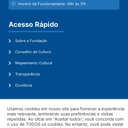
Horário de Funcionamento: 09h às 17h
Acesso Rápido
Sobre a Fundação
Conselho de Cultura
Mapeamento Cultural
Transparência
Ouvidoria
Usamos cookies em nosso site para fornecer a experiência
© 2026. Todos os Direitos Reservados.
mais relevante, lembrando suas preferências e visitas
repetidas. Ao clicar em “Aceitar todos”, você concorda com
o uso de TODOS os cookies. No entanto, você pode visitar