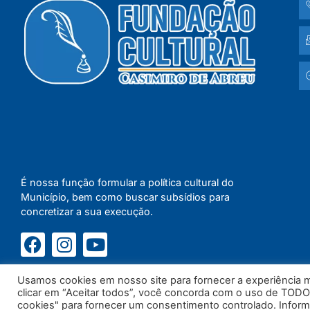
É nossa função formular a política cultural do
Município, bem como buscar subsídios para
concretizar a sua execução.
Usamos cookies em nosso site para fornecer a experiência ma
clicar em “Aceitar todos”, você concorda com o uso de TODO
cookies" para fornecer um consentimento controlado. Infor