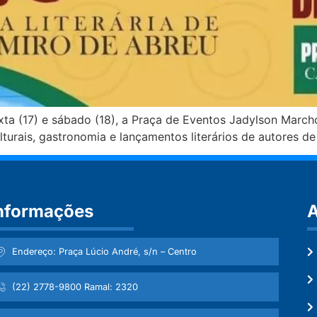
xta (17) e sábado (18), a Praça de Eventos Jadylson March
lturais, gastronomia e lançamentos literários de autores de
nformações
A
Endereço: Praça Lúcio André, s/n – Centro
(22) 2778-9800 Ramal: 2320