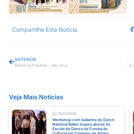
Compartilhe Esta Notícia
ANTERIOR
Memória Presente – Seu Acyr
Ex
Veja Mais Notícias
15/07/2026
Workshop com bailarina do Dutch
National Ballet inspira alunas da
Escola de Dança da Fundação
Cultural em Casimiro de Abreu