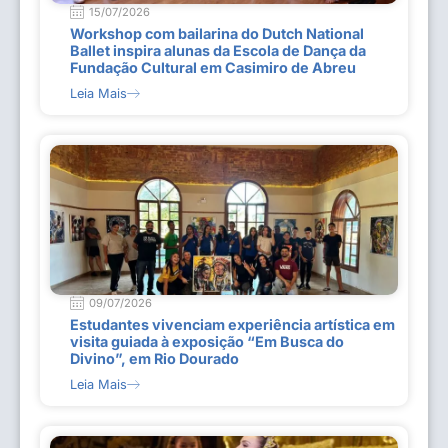
15/07/2026
Workshop com bailarina do Dutch National
Ballet inspira alunas da Escola de Dança da
Fundação Cultural em Casimiro de Abreu
Leia Mais
09/07/2026
Estudantes vivenciam experiência artística em
visita guiada à exposição “Em Busca do
Divino”, em Rio Dourado
Leia Mais