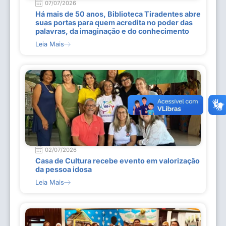
07/07/2026
Há mais de 50 anos, Biblioteca Tiradentes abre
suas portas para quem acredita no poder das
palavras, da imaginação e do conhecimento
Leia Mais
02/07/2026
Casa de Cultura recebe evento em valorização
da pessoa idosa
Leia Mais