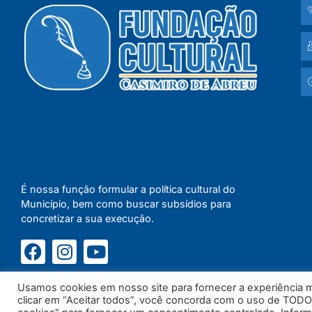
É nossa função formular a política cultural do
Município, bem como buscar subsídios para
concretizar a sua execução.
Usamos cookies em nosso site para fornecer a experiência ma
clicar em “Aceitar todos”, você concorda com o uso de TODO