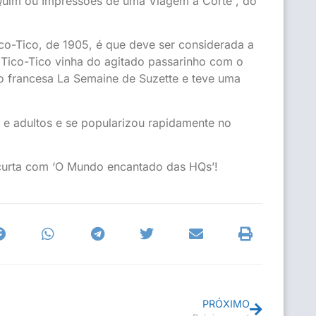
ô-Quim ou Impressões de uma Viagem à Corte”, do
co-Tico, de 1905, é que deve ser considerada a
 Tico-Tico vinha do agitado passarinho com o
ão francesa La Semaine de Suzette e teve uma
s e adultos e se popularizou rapidamente no
 curta com ‘O Mundo encantado das HQs’!
PRÓXIMO