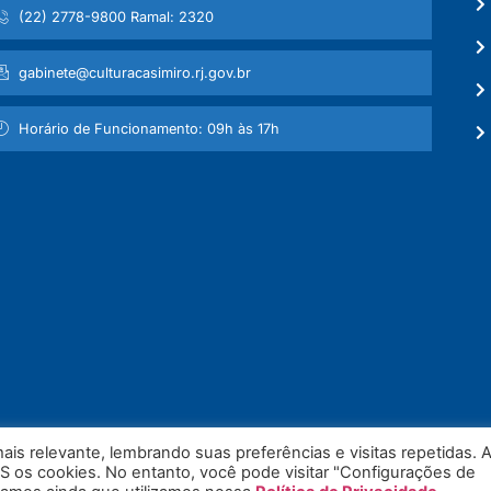
(22) 2778-9800 Ramal: 2320
gabinete@culturacasimiro.rj.gov.br
Horário de Funcionamento: 09h às 17h
is relevante, lembrando suas preferências e visitas repetidas. 
S os cookies. No entanto, você pode visitar "Configurações de