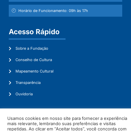
Horário de Funcionamento: 09h às 17h
Acesso Rápido
Sobre a Fundação
Conselho de Cultura
Mapeamento Cultural
Transparência
Ouvidoria
Usamos cookies em nosso site para fornecer a experiência
© 2026. Todos os Direitos Reservados.
mais relevante, lembrando suas preferências e visitas
repetidas. Ao clicar em “Aceitar todos”, você concorda com