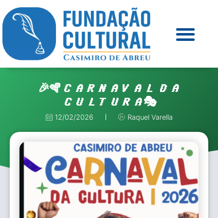
🎉🪇𝘾𝘼𝙍𝙉𝘼𝙑𝘼𝙇 𝘿𝘼
𝘾𝙐𝙇𝙏𝙐𝙍𝘼🎭
12/02/2026
Raquel Varella