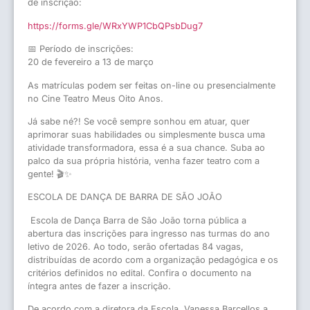
de inscrição:
https://forms.gle/WRxYWP1CbQPsbDug7
📅 Período de inscrições:
20 de fevereiro a 13 de março
As matrículas podem ser feitas on-line ou presencialmente
no Cine Teatro Meus Oito Anos.
Já sabe né?! Se você sempre sonhou em atuar, quer
aprimorar suas habilidades ou simplesmente busca uma
atividade transformadora, essa é a sua chance. Suba ao
palco da sua própria história, venha fazer teatro com a
gente! 🎬✨
ESCOLA DE DANÇA DE BARRA DE SÃO JOÃO
Escola de Dança Barra de São João torna pública a
abertura das inscrições para ingresso nas turmas do ano
letivo de 2026. Ao todo, serão ofertadas 84 vagas,
distribuídas de acordo com a organização pedagógica e os
critérios definidos no edital. Confira o documento na
íntegra antes de fazer a inscrição.
De acordo com a diretora da Escola, Vanessa Barcellos a