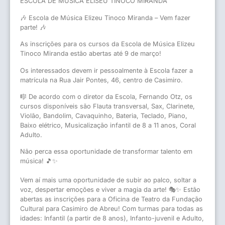
ESCOLA DE MÚSICA ELISEU TINOCO MIRANDA
🎶 Escola de Música Elizeu Tinoco Miranda – Vem fazer
parte! 🎶
As inscrições para os cursos da Escola de Música Elizeu
Tinoco Miranda estão abertas até 9 de março!
Os interessados devem ir pessoalmente à Escola fazer a
matrícula na Rua Jair Pontes, 46, centro de Casimiro.
🎼 De acordo com o diretor da Escola, Fernando Otz, os
cursos disponíveis são Flauta transversal, Sax, Clarinete,
Violão, Bandolim, Cavaquinho, Bateria, Teclado, Piano,
Baixo elétrico, Musicalização infantil de 8 a 11 anos, Coral
Adulto.
Não perca essa oportunidade de transformar talento em
música! 🎵✨
Vem aí mais uma oportunidade de subir ao palco, soltar a
voz, despertar emoções e viver a magia da arte! 🎭✨ Estão
abertas as inscrições para a Oficina de Teatro da Fundação
Cultural para Casimiro de Abreu! Com turmas para todas as
idades: Infantil (a partir de 8 anos), Infanto-juvenil e Adulto,