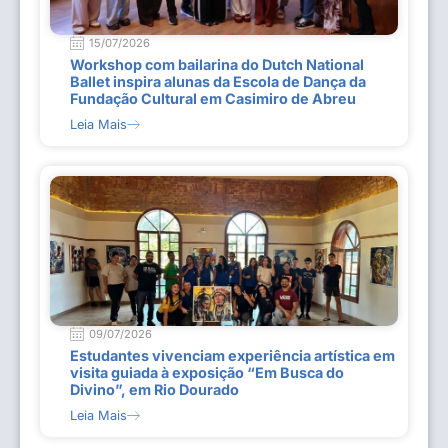
15/07/2026
Workshop com bailarina do Dutch National
Ballet inspira alunas da Escola de Dança da
Fundação Cultural em Casimiro de Abreu
Leia Mais
09/07/2026
Estudantes vivenciam experiência artística em
visita guiada à exposição “Em Busca do
Divino”, em Rio Dourado
Leia Mais