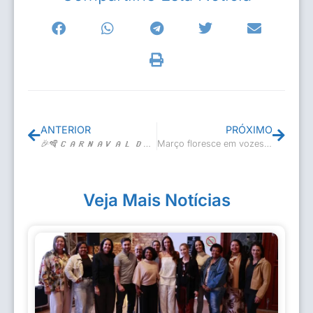
ANTERIOR
PRÓXIMO
🎉🪇𝘾𝘼𝙍𝙉𝘼𝙑𝘼𝙇 𝘿𝘼 𝘾𝙐𝙇𝙏𝙐𝙍𝘼🎭
Março floresce em vozes, cores e histórias
Veja Mais Notícias