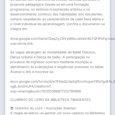
proposta pedagógica baseia-se em uma formação
progressiva, no estímulo à expressão artística e no
desenvolvimento contínuo das habilidades dos estudantes,
sempre respeitando as características de cada faixa etária e
o nível individual de aprendizagem. Confira o documento na
íntegra em:
drive.google.com/file/d/1ZeqZy_CtIYyi96brubVaXrRLFQf1PoFq/vie
usp=drive_link
As vagas abrangem as modalidades de Ballet Clássico,
Dança Urbana e Dança de Salão. A participação no
processo de ingresso ocorrerá mediante inscrição e
atendimento às orientações e exigências previstas no edital.
Acesse o link e inscreva-se.
docs.google.com/forms/d/e/1FAIpQLSeXgfEnvXicpwYR0cfgdEfe
xgB_4mGmJFA/viewform?
usp=sharing&ouid=115355388877212790998
CLUBINHO DO LIVRO DA BIBLIOTECA TIRADENTES
📚 Clubinho do Livro – Inscrições Abertas!
A magia da leitura vai ganhar um novo capítulo na Biblioteca