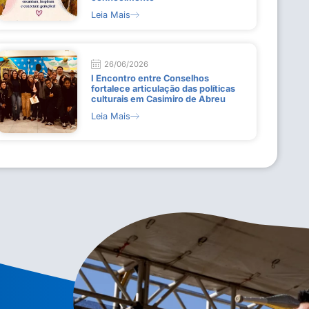
Leia Mais
26/06/2026
I Encontro entre Conselhos
fortalece articulação das políticas
culturais em Casimiro de Abreu
Leia Mais