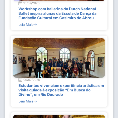
15/07/2026
Workshop com bailarina do Dutch National
Ballet inspira alunas da Escola de Dança da
Fundação Cultural em Casimiro de Abreu
Leia Mais
09/07/2026
Estudantes vivenciam experiência artística em
visita guiada à exposição “Em Busca do
Divino”, em Rio Dourado
Leia Mais