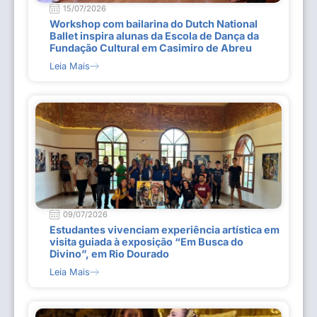
15/07/2026
Workshop com bailarina do Dutch National
Ballet inspira alunas da Escola de Dança da
Fundação Cultural em Casimiro de Abreu
Leia Mais
09/07/2026
Estudantes vivenciam experiência artística em
visita guiada à exposição “Em Busca do
Divino”, em Rio Dourado
Leia Mais