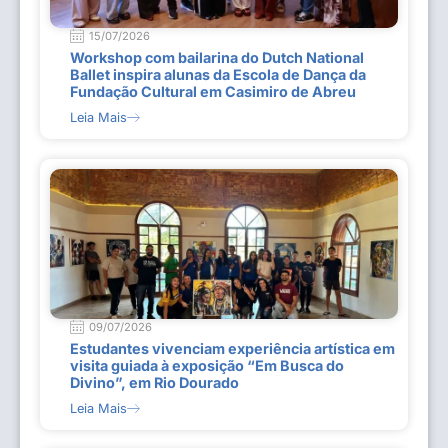
15/07/2026
Workshop com bailarina do Dutch National
Ballet inspira alunas da Escola de Dança da
Fundação Cultural em Casimiro de Abreu
Leia Mais
09/07/2026
Estudantes vivenciam experiência artística em
visita guiada à exposição “Em Busca do
Divino”, em Rio Dourado
Leia Mais