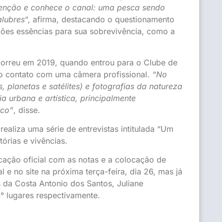
enção e conhece o canal: uma pesca sendo
alubres
“, afirma, destacando o questionamento
ões essências para sua sobrevivência, como a
ocorreu em 2019, quando entrou para o Clube de
ro contato com uma câmera profissional.
“No
s, planetas e satélites) e fotografias da natureza
a urbana e artística, principalmente
ico”
, disse.
ealiza uma série de entrevistas intitulada “Um
órias e vivências.
cação oficial com as notas e a colocação de
l e no site na próxima terça-feira, dia 26, mas já
da Costa Antonio dos Santos, Juliane
 lugares respectivamente.