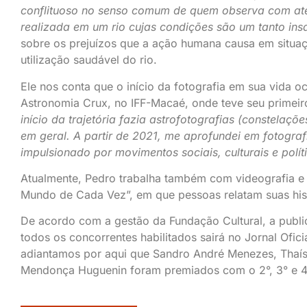
conflituoso no senso comum de quem observa com at
realizada em um rio cujas condições são um tanto ins
sobre os prejuízos que a ação humana causa em situaç
utilização saudável do rio.
Ele nos conta que o início da fotografia em sua vida 
Astronomia Crux, no IFF-Macaé, onde teve seu primei
início da trajetória fazia astrofotografias (constelaçõe
em geral. A partir de 2021, me aprofundei em fotografi
impulsionado por movimentos sociais, culturais e polít
Atualmente, Pedro trabalha também com videografia e r
Mundo de Cada Vez”, em que pessoas relatam suas hist
De acordo com a gestão da Fundação Cultural, a publi
todos os concorrentes habilitados sairá no Jornal Oficia
adiantamos por aqui que Sandro André Menezes, Thaís 
Mendonça Huguenin foram premiados com o 2°, 3° e 4°