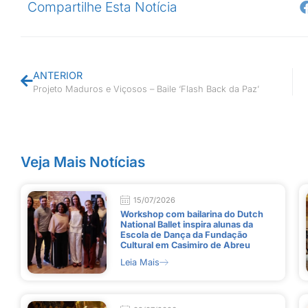
Compartilhe Esta Notícia
ANTERIOR
Projeto Maduros e Viçosos – Baile ‘Flash Back da Paz’
Veja Mais Notícias
15/07/2026
Workshop com bailarina do Dutch
National Ballet inspira alunas da
Escola de Dança da Fundação
Cultural em Casimiro de Abreu
Leia Mais