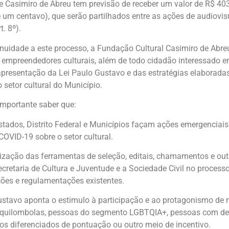
e Casimiro de Abreu tem previsão de receber um valor de R$ 403.
e um centavo), que serão partilhados entre as ações de audiovis
. 8º).
inuidade a este processo, a Fundação Cultural Casimiro de Abreu
 empreendedores culturais, além de todo cidadão interessado em
apresentação da Lei Paulo Gustavo e das estratégias elaborada
 setor cultural do Município.
importante saber que:
stados, Distrito Federal e Municípios façam ações emergenciais
OVID-19 sobre o setor cultural.
rização das ferramentas de seleção, editais, chamamentos e out
ecretaria de Cultura e Juventude e a Sociedade Civil no process
ões e regulamentações existentes.
ustavo aponta o estimulo à participação e ao protagonismo de m
e quilombolas, pessoas do segmento LGBTQIA+, pessoas com defi
ios diferenciados de pontuação ou outro meio de incentivo.