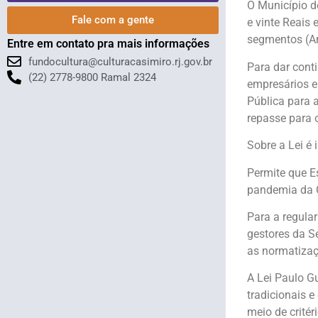
O Município d
Fale com a gente
e vinte Reais 
segmentos (Art
Entre em contato pra mais informações
fundocultura@culturacasimiro.rj.gov.br
Para dar cont
(22) 2778-9800 Ramal 2324
empresários e
Pública para 
repasse para o
Sobre a Lei é 
Permite que E
pandemia da C
Para a regula
gestores da S
as normatizaç
A Lei Paulo G
tradicionais 
meio de critér