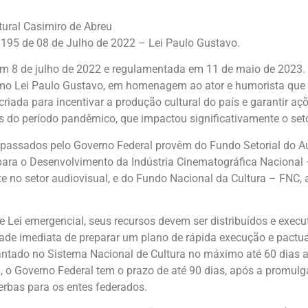
ural Casimiro de Abreu
º 195 de 08 de Julho de 2022 – Lei Paulo Gustavo.
 8 de julho de 2022 e regulamentada em 11 de maio de 2023. 
mo Lei Paulo Gustavo, em homenagem ao ator e humorista que
 criada para incentivar a produção cultural do país e garantir
 do período pandêmico, que impactou significativamente o seto
epassados pelo Governo Federal provêm do Fundo Setorial do A
para o Desenvolvimento da Indústria Cinematográfica Nacional 
e no setor audiovisual, e do Fundo Nacional da Cultura – FNC, 
de Lei emergencial, seus recursos devem ser distribuídos e exe
de imediata de preparar um plano de rápida execução e pactua
antado no Sistema Nacional de Cultura no máximo até 60 dias ap
, o Governo Federal tem o prazo de até 90 dias, após a promul
erbas para os entes federados.