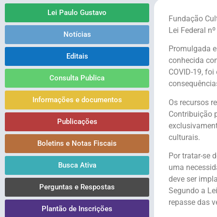
Lei Paulo Gustavo
Fundação Cult
Lei Federal n
Notícias
Promulgada em
Editais
conhecida co
COVID-19, foi
Consulta Publica
consequências
Informações e documentos
Os recursos r
Contribuição 
Publicações
exclusivament
culturais.
Boletins e Notas Fiscais
Por tratar-se 
Busca Ativa
uma necessida
deve ser impl
Perguntas e Respostas
Segundo a Lei
repasse das v
Plantão de Inscrições