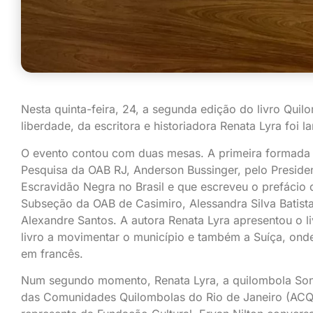
Nesta quinta-feira, 24, a segunda edição do livro Quil
liberdade, da escritora e historiadora Renata Lyra foi 
O evento contou com duas mesas. A primeira formada
Pesquisa da OAB RJ, Anderson Bussinger, pelo Presid
Escravidão Negra no Brasil e que escreveu o prefácio 
Subseção da OAB
de Casimiro, Alessandra Silva Batis
Alexandre Santos. A autora Renata Lyra apresentou o l
livro a movimentar o município e também a Suíça, on
em francês.
Num segundo momento, Renata Lyra, a quilombola Sonia
das Comunidades Quilombolas do Rio de Janeiro (ACQU