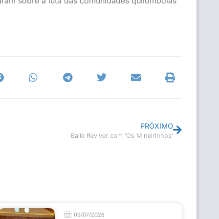
saram sobre a luta das comunidades quilombolas
PRÓXIMO
Baile Reviver com ‘Os Mineirinhos’
09/07/2026