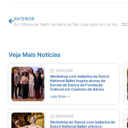
ANTERIOR
⚠️A Oficina de Teatro de Barra de São João está com as inscrições abertas até 11 de abril!🎭
Veja Mais Notícias
15/07/2026
Workshop com bailarina do Dutch
National Ballet inspira alunas da
Escola de Dança da Fundação
Cultural em Casimiro de Abreu
Leia Mais
09/07/2026
Workshop de Dança com bailarina do
Dutch National Ballet oferece