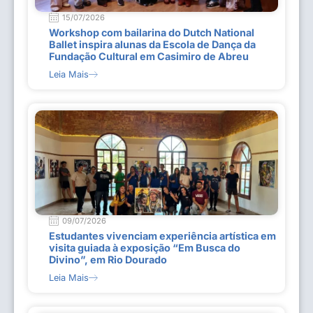
15/07/2026
Workshop com bailarina do Dutch National
Ballet inspira alunas da Escola de Dança da
Fundação Cultural em Casimiro de Abreu
Leia Mais
09/07/2026
Estudantes vivenciam experiência artística em
visita guiada à exposição “Em Busca do
Divino”, em Rio Dourado
Leia Mais