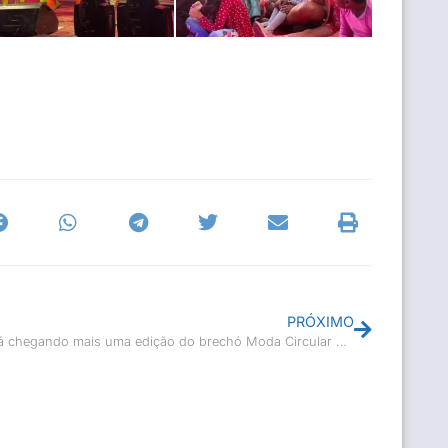
PRÓXIMO
Está chegando mais uma edição do brechó Moda Circular Reuse Abuse