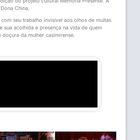
 edição do projeto cultural Memória Presente. A
 Dona China.
com seu trabalho invisível aos olhos de muitas
de sua acolhida e presença na vida de quem
e doçura da mulher casimirense.