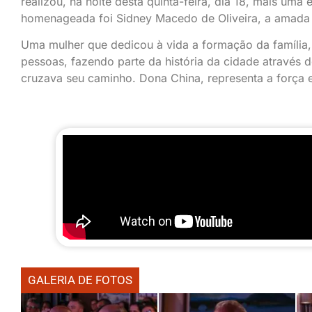
realizou, na noite desta quinta-feira, dia 18, mais uma
homenageada foi Sidney Macedo de Oliveira, a amada
Uma mulher que dedicou à vida a formação da família, 
pessoas, fazendo parte da história da cidade através 
cruzava seu caminho. Dona China, representa a força 
GALERIA DE FOTOS