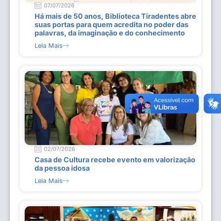
07/07/2026
Há mais de 50 anos, Biblioteca Tiradentes abre
suas portas para quem acredita no poder das
palavras, da imaginação e do conhecimento
Leia Mais
02/07/2026
Casa de Cultura recebe evento em valorização
da pessoa idosa
Leia Mais