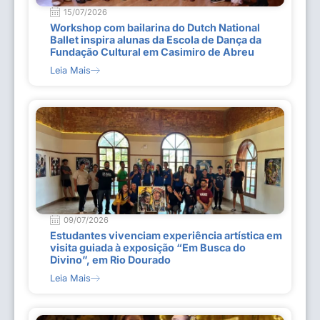
15/07/2026
Workshop com bailarina do Dutch National
Ballet inspira alunas da Escola de Dança da
Fundação Cultural em Casimiro de Abreu
Leia Mais
09/07/2026
Estudantes vivenciam experiência artística em
visita guiada à exposição “Em Busca do
Divino”, em Rio Dourado
Leia Mais