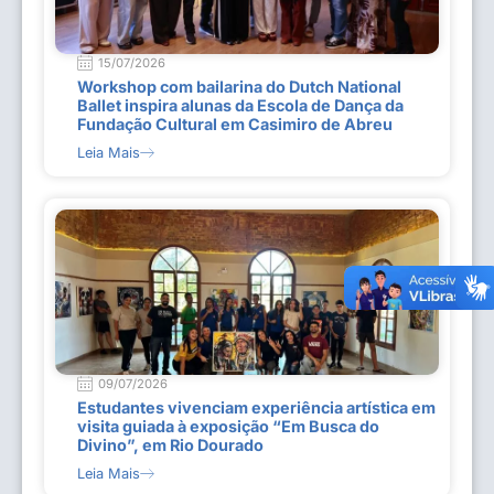
15/07/2026
Workshop com bailarina do Dutch National
Ballet inspira alunas da Escola de Dança da
Fundação Cultural em Casimiro de Abreu
Leia Mais
09/07/2026
Estudantes vivenciam experiência artística em
visita guiada à exposição “Em Busca do
Divino”, em Rio Dourado
Leia Mais