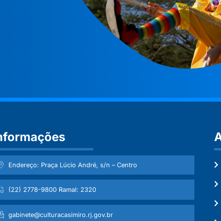
nformações
A
Endereço: Praça Lúcio André, s/n – Centro
(22) 2778-9800 Ramal: 2320
gabinete@culturacasimiro.rj.gov.br