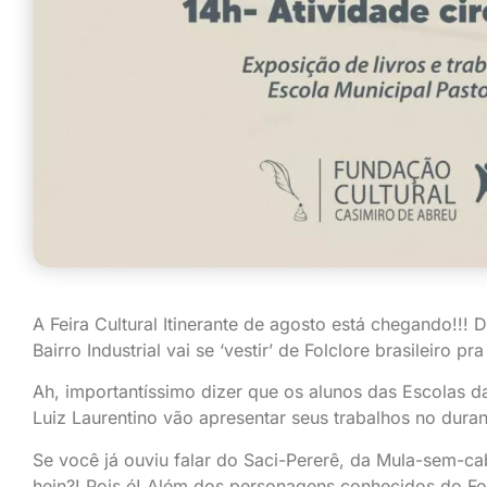
A Feira Cultural Itinerante de agosto está chegando!!! 
Bairro Industrial vai se ‘vestir’ de Folclore brasileiro p
Ah, importantíssimo dizer que os alunos das Escolas d
Luiz Laurentino vão apresentar seus trabalhos no durant
Se você já ouviu falar do Saci-Pererê, da Mula-sem-cabe
hein?! Pois é! Além dos personagens conhecidos do Folc