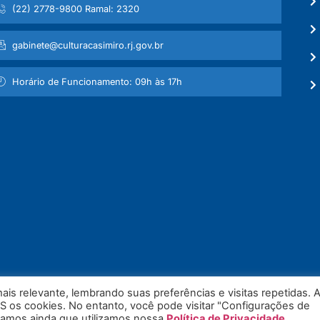
(22) 2778-9800 Ramal: 2320
gabinete@culturacasimiro.rj.gov.br
Horário de Funcionamento: 09h às 17h
is relevante, lembrando suas preferências e visitas repetidas. 
S os cookies. No entanto, você pode visitar "Configurações de
mamos ainda que utilizamos nossa
Política de Privacidade
.