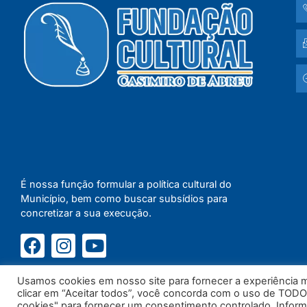
É nossa função formular a política cultural do
Município, bem como buscar subsídios para
concretizar a sua execução.
Usamos cookies em nosso site para fornecer a experiência ma
clicar em “Aceitar todos”, você concorda com o uso de TODO
cookies" para fornecer um consentimento controlado. Infor