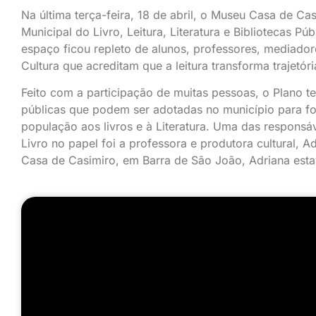
Na
última terça-feira, 18 de abril, o Museu Casa de Ca
Municipal do Livro, Leitura, Literatura e Bibliotecas P
espaço ficou repleto de alunos, professores, mediador
Cultura que acreditam que a leitura transforma trajetóri
Feito com a participação de muitas pessoas, o Plano t
públicas que podem ser adotadas no município para fom
população aos livros e à Literatura. Uma das responsá
Livro no papel foi a professora e produtora cultural, A
Casa de Casimiro, em Barra de São João, Adriana esta