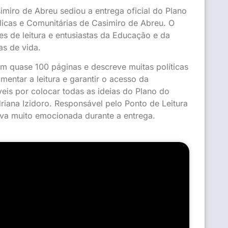
simiro de Abreu sediou a entrega oficial do Plano
úblicas e Comunitárias de Casimiro de Abreu. O
es de leitura e entusiastas da Educação e da
as de vida.
em quase 100 páginas e descreve muitas políticas
entar a leitura e garantir o acesso da
veis por colocar todas as ideias do Plano do
driana Izidoro. Responsável pelo Ponto de Leitura
va muito emocionada durante a entrega.