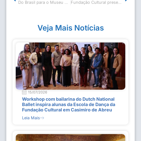
Do Brasil para o Museu do Louvre
Fundação Cultural presente na 4ª edição “LER – O Festival do Leitor”
Veja Mais Notícias
15/07/2026
Workshop com bailarina do Dutch National
Ballet inspira alunas da Escola de Dança da
Fundação Cultural em Casimiro de Abreu
Leia Mais