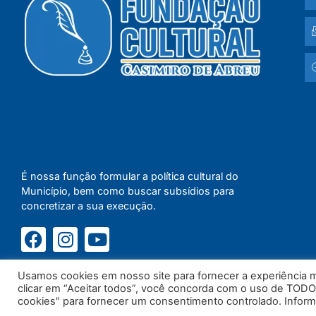
É nossa função formular a política cultural do
Município, bem como buscar subsídios para
concretizar a sua execução.
Usamos cookies em nosso site para fornecer a experiência ma
clicar em “Aceitar todos”, você concorda com o uso de TODO
cookies" para fornecer um consentimento controlado. Infor