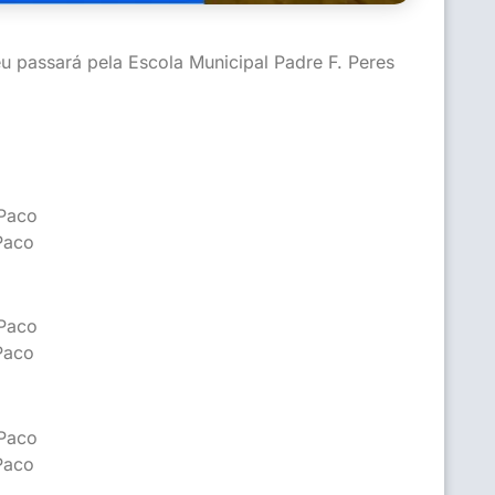
u passará pela Escola Municipal Padre F. Peres
 Paco
Paco
 Paco
Paco
 Paco
Paco