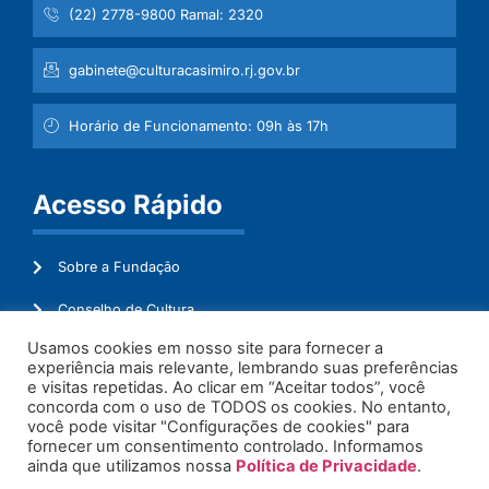
(22) 2778-9800 Ramal: 2320
gabinete@culturacasimiro.rj.gov.br
Horário de Funcionamento: 09h às 17h
Acesso Rápido
Sobre a Fundação
Conselho de Cultura
Usamos cookies em nosso site para fornecer a
Mapeamento Cultural
experiência mais relevante, lembrando suas preferências
e visitas repetidas. Ao clicar em “Aceitar todos”, você
Transparência
concorda com o uso de TODOS os cookies. No entanto,
você pode visitar "Configurações de cookies" para
Ouvidoria
fornecer um consentimento controlado. Informamos
ainda que utilizamos nossa
Política de Privacidade
.