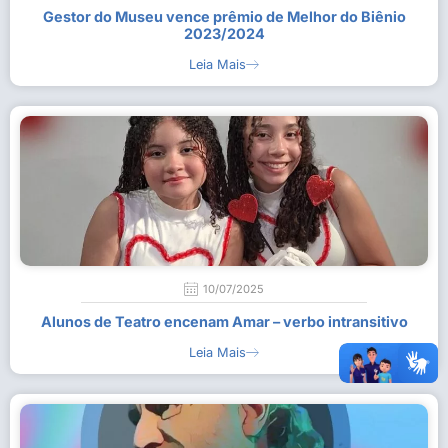
Gestor do Museu vence prêmio de Melhor do Biênio
2023/2024
Leia Mais
10/07/2025
Alunos de Teatro encenam Amar – verbo intransitivo
Leia Mais