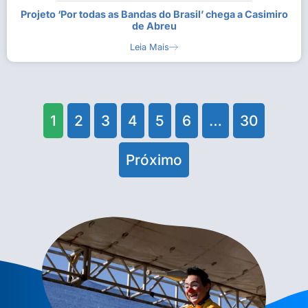
Projeto ‘Por todas as Bandas do Brasil’ chega a Casimiro
de Abreu
Leia Mais
1
2
3
4
5
6
…
30
Próximo