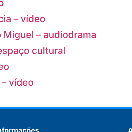
o
ia – vídeo
o Miguel – audiodrama
espaço cultural
eo
 – vídeo
nformações
A