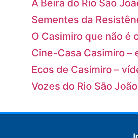
À Beira do Rio São Joã
Sementes da Resistênc
O Casimiro que não é 
Cine-Casa Casimiro – 
Ecos de Casimiro – víd
Vozes do Rio São João
I